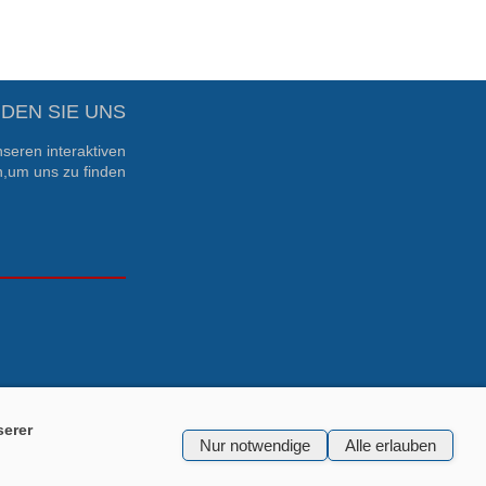
NDEN SIE UNS
seren interaktiven
,um uns zu finden
serer
Nur notwendige
Alle erlauben