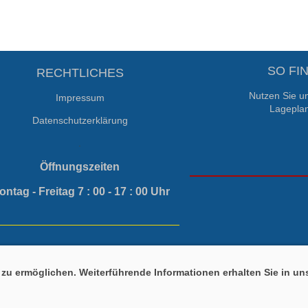
SO FI
RECHTLICHES
Nutzen Sie un
Impressum
Lageplan
Datenschutzerklärung
.
Öffnungszeiten
ontag - Freitag 7 : 00 - 17 : 00 Uhr
zu ermöglichen. Weiterführende Informationen erhalten Sie in un
Copyright 2026 malerfachbetrieb-stillger.de